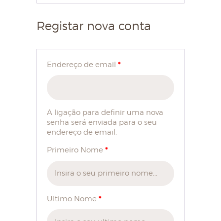
Registar nova conta
HOME
SOBRE NÓS
*
Endereço de email
LOJA
BLOG
CONTACTOS
A ligação para definir uma nova
senha será enviada para o seu
MINHA CONTA
endereço de email.
*
Primeiro Nome
*
Ultimo Nome