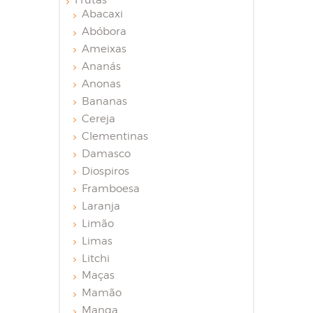
Frutas
Abacaxi
Abóbora
Ameixas
Ananás
Anonas
Bananas
Cereja
Clementinas
Damasco
Diospiros
Framboesa
Laranja
Limão
Limas
Litchi
Maças
Mamão
Manga