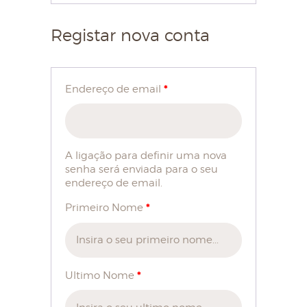
Registar nova conta
HOME
SOBRE NÓS
*
Endereço de email
LOJA
BLOG
CONTACTOS
A ligação para definir uma nova
senha será enviada para o seu
MINHA CONTA
endereço de email.
*
Primeiro Nome
*
Ultimo Nome