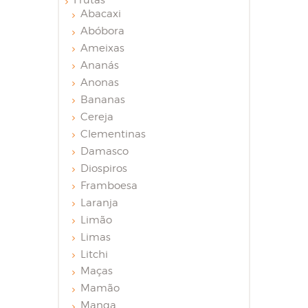
Frutas
Abacaxi
Abóbora
Ameixas
Ananás
Anonas
Bananas
Cereja
Clementinas
Damasco
Diospiros
Framboesa
Laranja
Limão
Limas
Litchi
Maças
Mamão
Manga