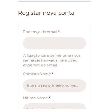
Registar nova conta
HOME
SOBRE NÓS
*
Endereço de email
LOJA
BLOG
CONTACTOS
A ligação para definir uma nova
senha será enviada para o seu
MINHA CONTA
endereço de email.
*
Primeiro Nome
*
Ultimo Nome