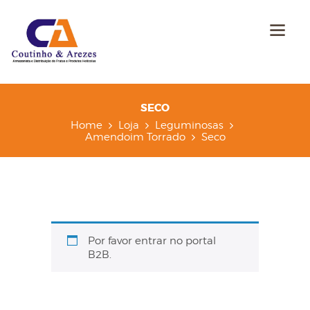
SECO
Home
Loja
Leguminosas
Amendoim Torrado
Seco
Por favor entrar no portal
B2B.