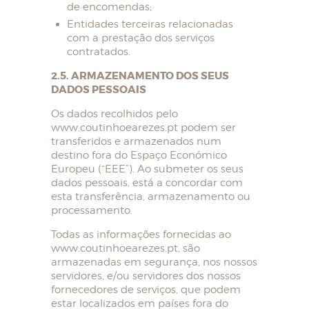
de encomendas;
BLOG
Entidades terceiras relacionadas
com a prestação dos serviços
CONTACTOS
contratados.
MINHA CONTA
2.5. ARMAZENAMENTO DOS SEUS
DADOS PESSOAIS
Os dados recolhidos pelo
www.coutinhoearezes.pt podem ser
transferidos e armazenados num
destino fora do Espaço Económico
Europeu (“EEE”). Ao submeter os seus
dados pessoais, está a concordar com
esta transferência, armazenamento ou
processamento.
Todas as informações fornecidas ao
www.coutinhoearezes.pt, são
armazenadas em segurança, nos nossos
servidores, e/ou servidores dos nossos
fornecedores de serviços, que podem
estar localizados em países fora do