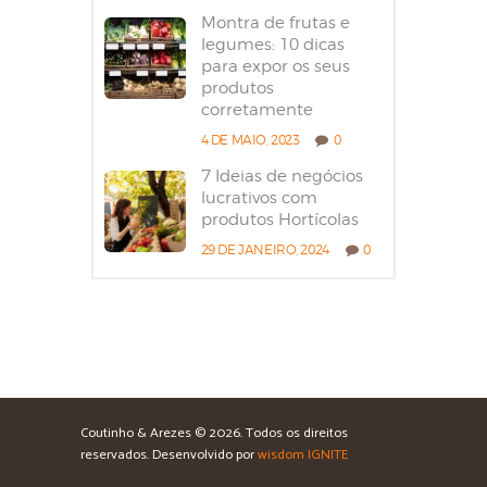
Montra de frutas e
legumes: 10 dicas
para expor os seus
produtos
corretamente
4 DE MAIO, 2023
0
7 Ideias de negócios
lucrativos com
produtos Hortícolas
29 DE JANEIRO, 2024
0
Coutinho & Arezes © 2026. Todos os direitos
reservados. Desenvolvido por
wisdom IGNITE