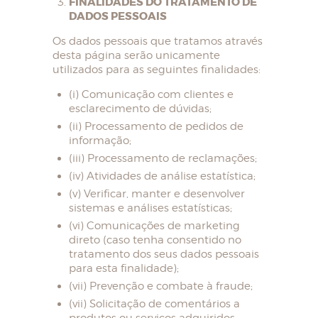
FINALIDADES DO TRATAMENTO DE
DADOS PESSOAIS
Os dados pessoais que tratamos através
HOME
desta página serão unicamente
utilizados para as seguintes finalidades:
SOBRE NÓS
(i) Comunicação com clientes e
LOJA
esclarecimento de dúvidas;
BLOG
(ii) Processamento de pedidos de
informação;
CONTACTOS
(iii) Processamento de reclamações;
(iv) Atividades de análise estatística;
MINHA CONTA
(v) Verificar, manter e desenvolver
sistemas e análises estatísticas;
(vi) Comunicações de marketing
direto (caso tenha consentido no
tratamento dos seus dados pessoais
para esta finalidade);
(vii) Prevenção e combate à fraude;
(vii) Solicitação de comentários a
produtos ou serviços adquiridos;