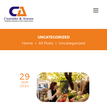
UNCATEGORIZED
Home
All Posts
Uncategorized
29
JAN
2024