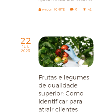
ajudar a maximizar os lucros.
wisdom IGNITE
0
42
22
JUN
2023
Frutas e legumes
de qualidade
superior: Como
identificar para
atrair clientes