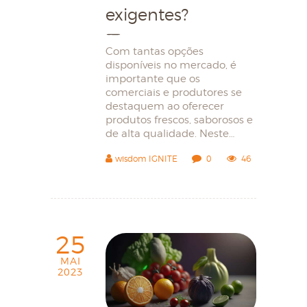
exigentes?
Com tantas opções
disponíveis no mercado, é
importante que os
comerciais e produtores se
destaquem ao oferecer
produtos frescos, saborosos e
de alta qualidade. Neste…
wisdom IGNITE
0
46
25
MAI
2023