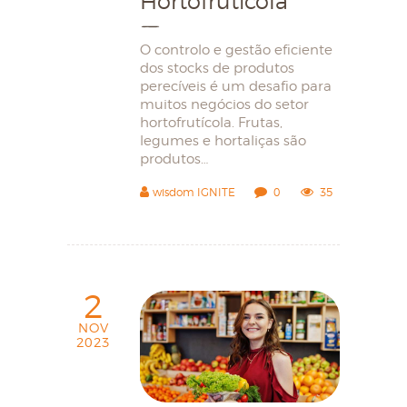
Hortofrutícola
O controlo e gestão eficiente
dos stocks de produtos
perecíveis é um desafio para
muitos negócios do setor
hortofrutícola. Frutas,
legumes e hortaliças são
produtos…
wisdom IGNITE
0
35
HOME
SOBRE NÓS
2
LOJA
NOV
BLOG
2023
CONTACTOS
MINHA CONTA