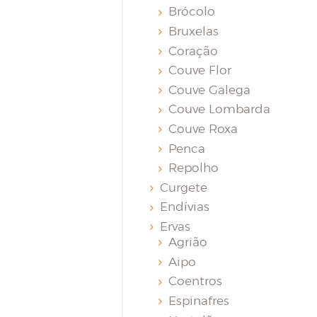
Brócolo
Bruxelas
Coração
Couve Flor
Couve Galega
Couve Lombarda
Couve Roxa
Penca
Repolho
Curgete
Endívias
Ervas
Agrião
Aipo
Coentros
Espinafres