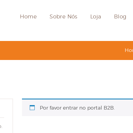
HOME
Home
Sobre Nós
Loja
Blog
SOBRE NÓS
LOJA
Ho
BLOG
CONTACTOS
MINHA CONTA
Por favor entrar no portal B2B.
.