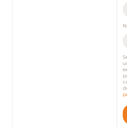
N
S
u
e
p
c
d
p