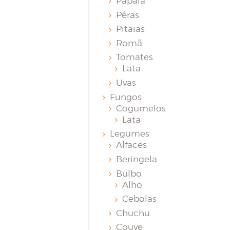
Papaia
Pêras
Pitaias
Romã
Tomates
Lata
Uvas
Fungos
Cogumelos
Lata
Legumes
Alfaces
Beringela
Bulbo
Alho
Cebolas
Chuchu
Couve