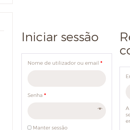
Iniciar sessão
R
c
*
Nome de utilizador ou email
E
*
Senha
A
s
e
Manter sessão