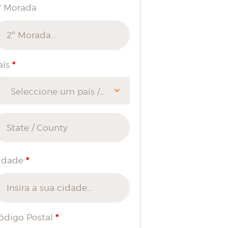
º Morada
*
aís
Seleccione um país / região…
*
idade
*
ódigo Postal