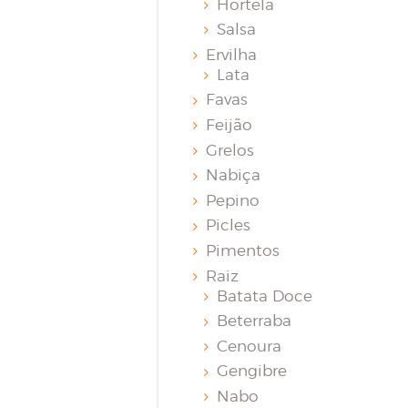
Hortelã
Salsa
Ervilha
Lata
Favas
Feijão
Grelos
Nabiça
Pepino
Picles
Pimentos
Raiz
Batata Doce
Beterraba
Cenoura
Gengibre
Nabo