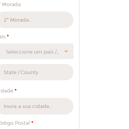
º Morada
*
aís
Seleccione um país / região…
*
idade
*
ódigo Postal