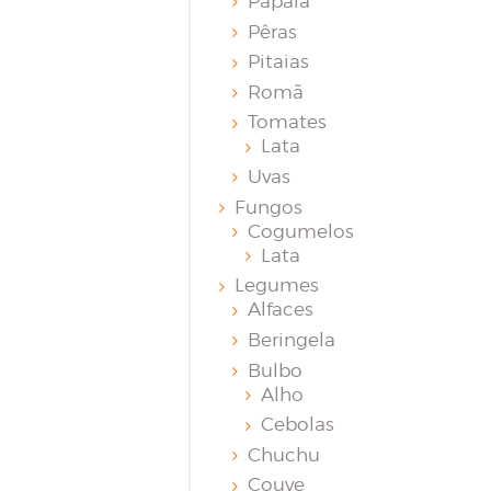
Papaia
Pêras
Pitaias
Romã
Tomates
Lata
Uvas
Fungos
Cogumelos
Lata
Legumes
Alfaces
Beringela
Bulbo
Alho
Cebolas
Chuchu
Couve