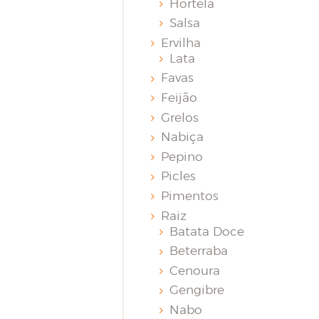
Hortelã
Salsa
Ervilha
Lata
Favas
Feijão
Grelos
Nabiça
Pepino
Picles
Pimentos
Raiz
Batata Doce
Beterraba
Cenoura
Gengibre
Nabo