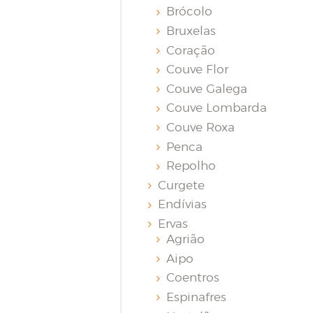
Brócolo
Bruxelas
Coração
Couve Flor
Couve Galega
Couve Lombarda
Couve Roxa
Penca
Repolho
Curgete
Endívias
Ervas
Agrião
Aipo
Coentros
Espinafres