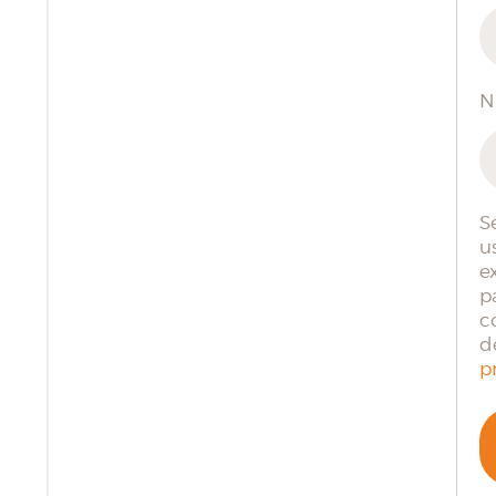
N
S
u
e
p
c
d
p