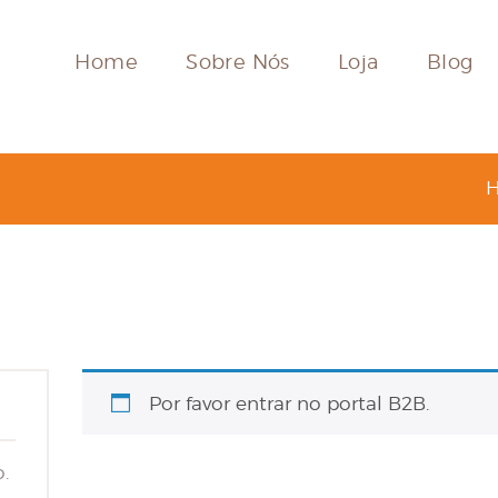
HOME
Home
Sobre Nós
Loja
Blog
SOBRE NÓS
LOJA
BLOG
CONTACTOS
MINHA CONTA
Por favor entrar no portal B2B.
.