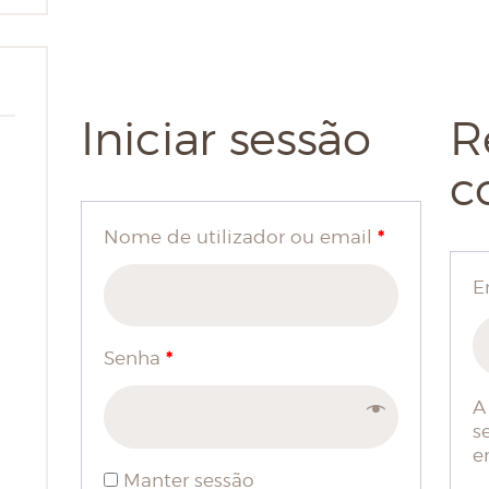
Iniciar sessão
R
c
*
Nome de utilizador ou email
E
*
Senha
A
s
e
Manter sessão