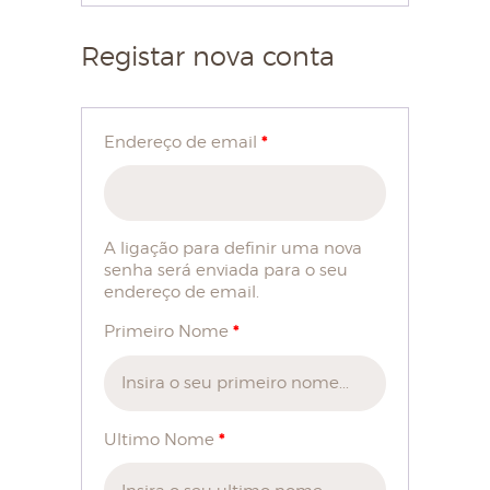
Registar nova conta
HOME
SOBRE NÓS
*
Endereço de email
LOJA
BLOG
CONTACTOS
A ligação para definir uma nova
senha será enviada para o seu
MINHA CONTA
endereço de email.
*
Primeiro Nome
*
Ultimo Nome