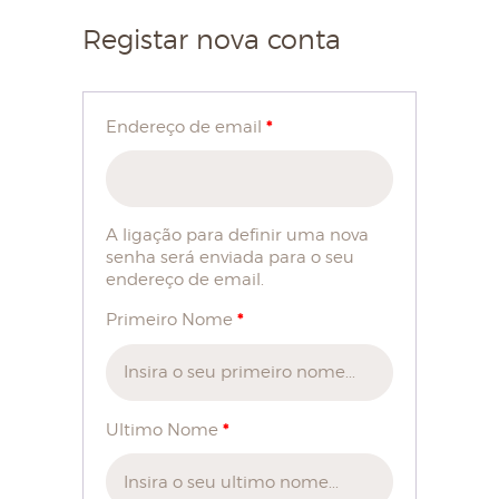
Registar nova conta
HOME
SOBRE NÓS
*
Endereço de email
LOJA
BLOG
A ligação para definir uma nova
CONTACTOS
senha será enviada para o seu
endereço de email.
MINHA CONTA
*
Primeiro Nome
*
Ultimo Nome