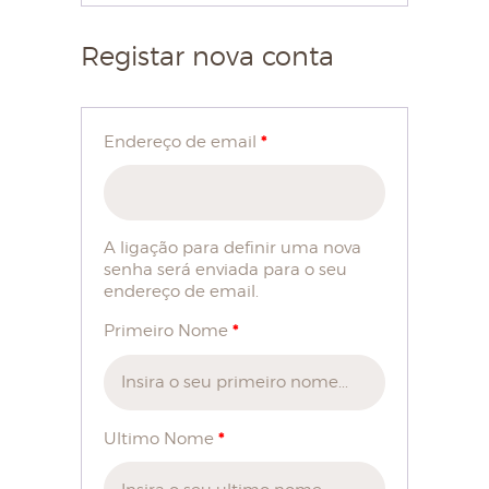
Registar nova conta
HOME
SOBRE NÓS
*
Endereço de email
LOJA
BLOG
CONTACTOS
A ligação para definir uma nova
senha será enviada para o seu
MINHA CONTA
endereço de email.
*
Primeiro Nome
*
Ultimo Nome