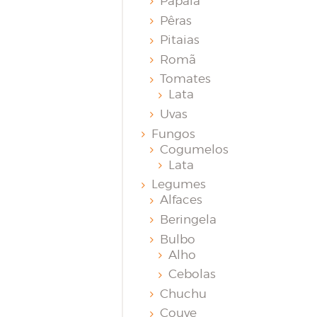
Papaia
Pêras
Pitaias
Romã
Tomates
Lata
Uvas
Fungos
Cogumelos
Lata
Legumes
Alfaces
Beringela
Bulbo
Alho
Cebolas
Chuchu
Couve