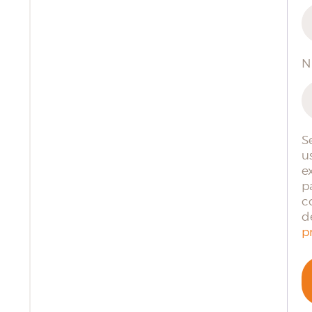
N
S
u
e
p
c
d
p