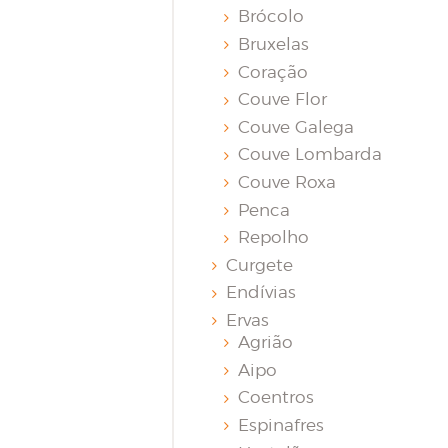
Brócolo
Bruxelas
Coração
Couve Flor
Couve Galega
Couve Lombarda
Couve Roxa
Penca
Repolho
Curgete
Endívias
Ervas
Agrião
Aipo
Coentros
Espinafres