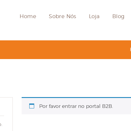
HOME
Home
Sobre Nós
Loja
Blog
SOBRE NÓS
LOJA
BLOG
CONTACTOS
MINHA CONTA
Por favor entrar no portal B2B.
.