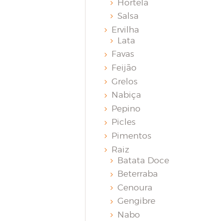
Hortelã
Salsa
Ervilha
Lata
Favas
Feijão
Grelos
Nabiça
Pepino
Picles
Pimentos
Raiz
Batata Doce
Beterraba
Cenoura
Gengibre
Nabo