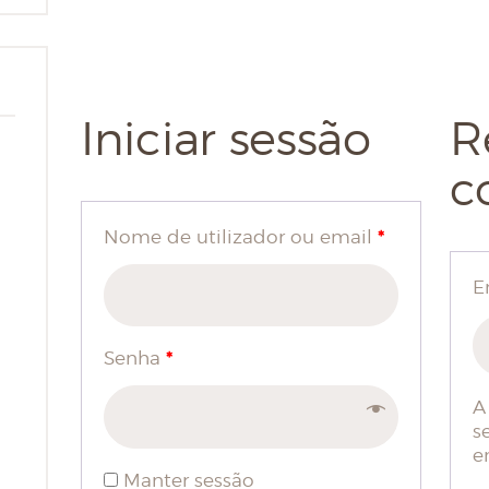
Iniciar sessão
R
c
*
Nome de utilizador ou email
E
*
Senha
A
s
e
Manter sessão