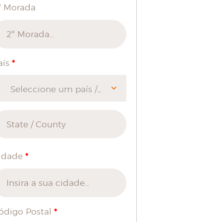
º Morada
*
aís
Seleccione um país / região…
*
idade
*
ódigo Postal