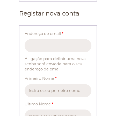
Registar nova conta
HOME
SOBRE NÓS
*
Endereço de email
LOJA
BLOG
CONTACTOS
A ligação para definir uma nova
senha será enviada para o seu
MINHA CONTA
endereço de email.
*
Primeiro Nome
*
Ultimo Nome